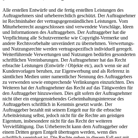
Alle erstellen Entwürfe und die fertig erstellten Leistungen des
Auftragnehmers sind urheberrechtlich geschützt. Der Auftragnehmer
ist Rechtsinhaber der vertragsgegenständlichen Leistungen. Vom
Miturheberrecht ausgeschlossen sind verwendete Vorschläge, Ideen
und Informationen des Auftraggebers. Der Auftraggeber hat die
Verpflichtung alle Schutzvermerke wie Copyright-Vermerke und
andere Rechtsvorbehalte unverändert zu übernehmen. Verwertungs-
und Nutzungsrechte werden vertragsspezifisch individuell geregelt.
Weiterführende Verwertungen und Nutzungen bedürfen gesonderten
schriftlichen Vereinbarungen. Der Auftragnehmer hat das Recht
erbrachte Leistungen (Entwürfe / Objekte etc), auch wenn sie auf
Kundenvorlagen beruhen, zur Eigenwerbung und als Referenz in
sämtlichen Medien unter namentlicher Nennung des Auftraggebers
zu verwenden sowie entsprechende Verlinkungen einzurichten. Des
Weiteren hat der Auftragnehmer das Recht auf das Tätigwerden für
den Auftraggeber hinzuweisen. Dies gilt sofern der Auftragnehmer
nicht über ein entgegenstehendes Geheimhaltungsinteresse des
Auftraggebers schriftlich in Kenntnis gesetzt wurde. Der
Auftraggeber bezahlt mit seinem Entgelt nur für die erbrachte
Arbeitsleistung selbst, jedoch nicht für die Rechte am geistigen
Eigentum, insbesondere nicht für das Recht der weiteren
Vervielfältigung. Das Urheberrecht kann dem Auftraggeber oder
einem Dritten gegen Entgelt übertragen werden, wenn dies
schriftlich vereinbart ist. Die Rechte gehen in diesem Fall erst mit